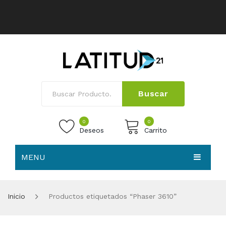
Buscar
0
0
Deseos
Carrito
MENU
No products in the cart.
HOME
Inicio
Productos etiquetados “Phaser 3610”
NOSOTROS
TIENDA