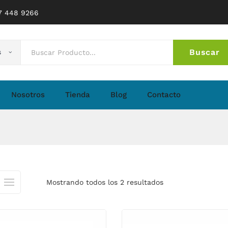
77 448 9266
Buscar
s
No 
Nosotros
Tienda
Blog
Contacto
Mostrando todos los 2 resultados