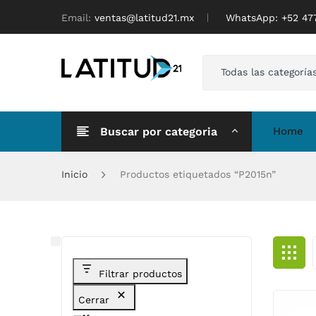
Email:
ventas@latitud21.mx
WhatsApp: ‪+52 4
Todas las categoría
Buscar por categoria
Home
Inicio
Productos etiquetados “P2015n”
Filtrar productos
Cerrar