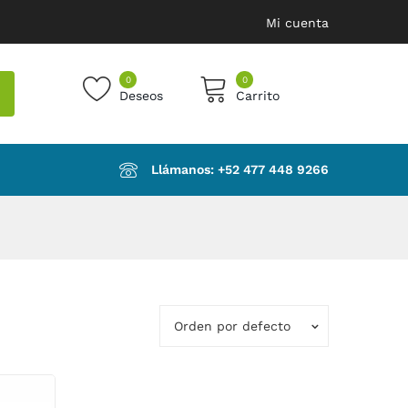
Mi cuenta
0
0
Deseos
Carrito
products in the cart.
Llámanos: ‪+52 477 448 9266‬
Orden por defecto