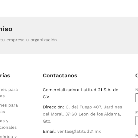
miso
tu empresa u organización
rías
Contactanos
nes para
Comercializadora Latitud 21 S.A. de
N
as
C.V.
nes para
Dirección:
C. del Fuego 407, Jardines
ras
E
del Moral, 37160 León de los Aldama,
as y
Gto.
cionales
Email:
ventas@latitud21.mx
M
nérico y