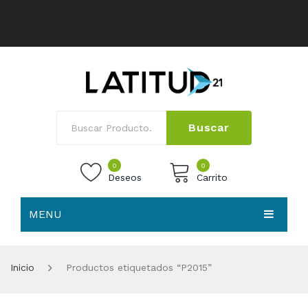
Buscar
0
0
Deseos
Carrito
MENU
No products in the cart.
HOME
Inicio
Productos etiquetados “P2015”
NOSOTROS
TIENDA