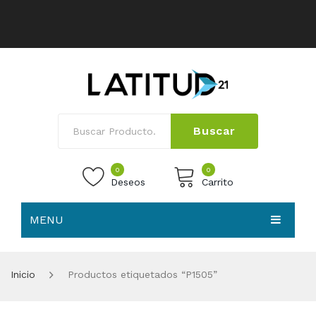
Buscar
0
0
Deseos
Carrito
MENU
No products in the cart.
HOME
Inicio
Productos etiquetados “P1505”
NOSOTROS
TIENDA