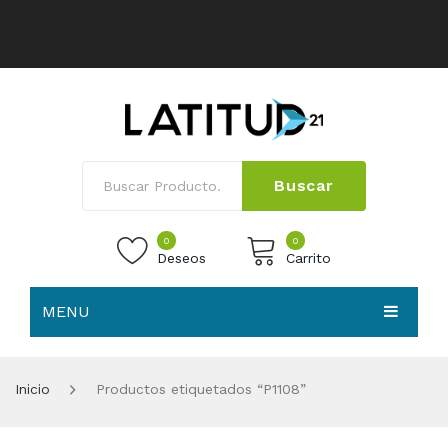
Buscar
0
0
Deseos
Carrito
MENU
No products in the cart.
HOME
Inicio
Productos etiquetados “P1108”
NOSOTROS
TIENDA