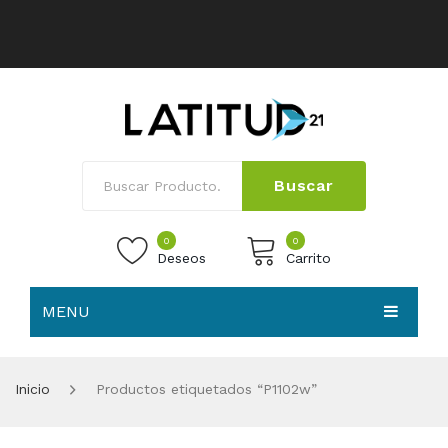
Buscar
0
0
Deseos
Carrito
MENU
No products in the cart.
HOME
Inicio
Productos etiquetados “P1102w”
NOSOTROS
TIENDA