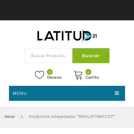
Buscar
0
0
Deseos
Carrito
MENU
No products in the cart.
HOME
Inicio
Productos etiquetados “NROLR1796FCZZ”
NOSOTROS
TIENDA