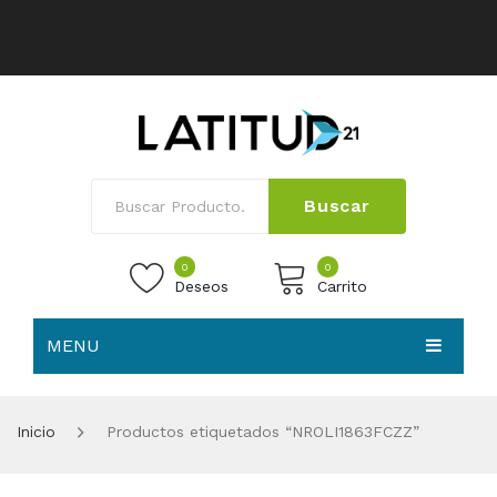
Buscar
0
0
Deseos
Carrito
MENU
No products in the cart.
HOME
Inicio
Productos etiquetados “NROLI1863FCZZ”
NOSOTROS
TIENDA