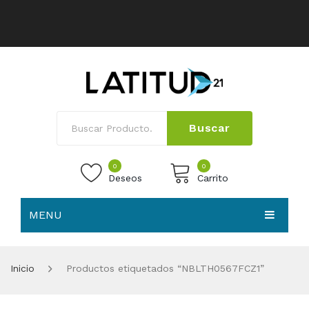
Buscar
0
0
Deseos
Carrito
MENU
No products in the cart.
HOME
Inicio
Productos etiquetados “NBLTH0567FCZ1”
NOSOTROS
TIENDA