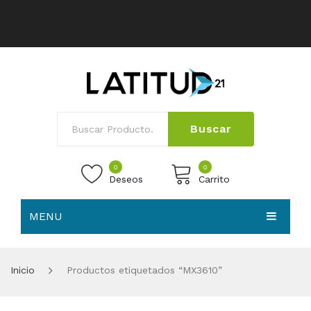
Buscar
0
0
Deseos
Carrito
MENU
No products in the cart.
HOME
Inicio
Productos etiquetados “MX3610”
NOSOTROS
TIENDA