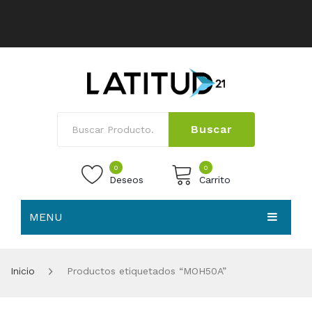
Buscar
0
0
Deseos
Carrito
MENU
No products in the cart.
HOME
Inicio
Productos etiquetados “MOH50A”
NOSOTROS
TIENDA