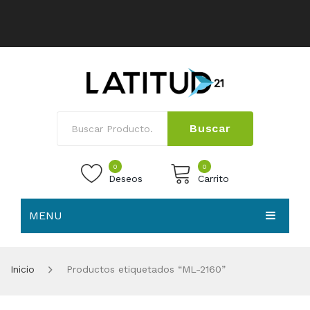
Buscar
0
0
Deseos
Carrito
MENU
No products in the cart.
HOME
Inicio
Productos etiquetados “ML-2160”
NOSOTROS
TIENDA