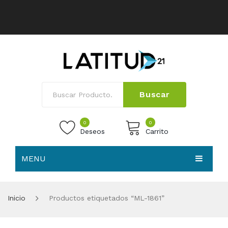
Buscar
0
0
Deseos
Carrito
MENU
No products in the cart.
HOME
Inicio
Productos etiquetados “ML-1861”
NOSOTROS
TIENDA