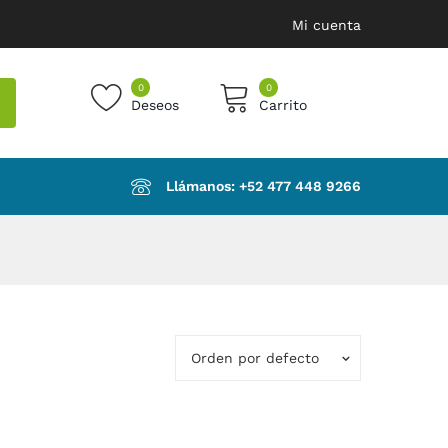
Mi cuenta
0
0
Deseos
Carrito
products in the cart.
Llámanos: ‪+52 477 448 9266‬
Orden por defecto