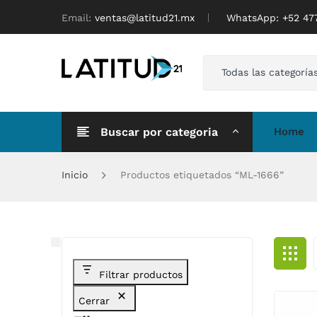
Email:
ventas@latitud21.mx
WhatsApp: ‪+52 4
Todas las categoría
Buscar por categoria
Home
Inicio
Productos etiquetados “ML-1666”
Filtrar productos
Cerrar