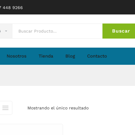
77 448 9266
Buscar
s
No 
Nosotros
Tienda
Blog
Contacto
Mostrando el único resultado