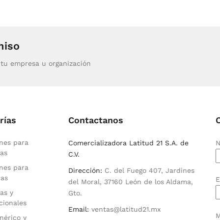
miso
tu empresa u organización
rías
Contactanos
nes para
Comercializadora Latitud 21 S.A. de
N
as
C.V.
nes para
Dirección:
C. del Fuego 407, Jardines
ras
E
del Moral, 37160 León de los Aldama,
as y
Gto.
cionales
Email:
ventas@latitud21.mx
M
nérico y