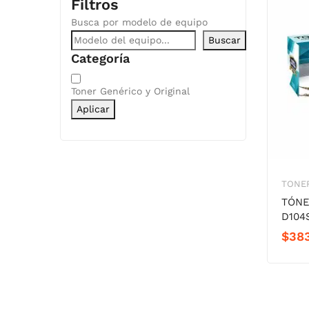
Filtros
Busca por modelo de equipo
Buscar
Categoría
Categoría
Toner Genérico y Original
Aplicar
TONER
TÓNE
D104
$
38