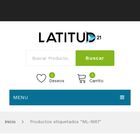
Buscar
0
0
Deseos
Carrito
MENU
No products in the cart.
HOME
Inicio
Productos etiquetados “ML-1661”
NOSOTROS
TIENDA