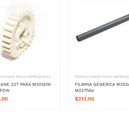
CIONES PARA IMPRESORAS
REFACCIONES PARA IMPRES
ANE 22T PARA M203DW
FILMINA GENERICA M20
7FDW
M227fdw
.00
$
213.00