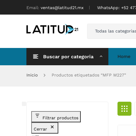
Email:
ventas@latitud21.mx
WhatsApp: ‪+52 4
Todas las categoría
Buscar por categoria
Home
Inicio
Productos etiquetados “MFP M227”
Filtrar productos
Cerrar