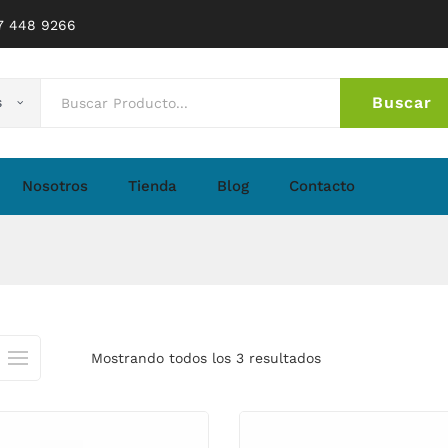
77 448 9266
Buscar
s
No 
Nosotros
Tienda
Blog
Contacto
Mostrando todos los 3 resultados