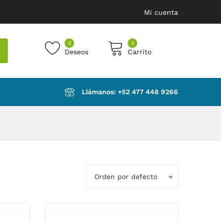
Mi cuenta
0
0
Deseos
Carrito
products in the cart.
Llámanos: ‪+52 477 448 9266‬
Orden por defecto