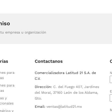
miso
tu empresa u organización
rías
Contactanos
nes para
Comercializadora Latitud 21 S.A. de
N
as
C.V.
nes para
Dirección:
C. del Fuego 407, Jardines
ras
E
del Moral, 37160 León de los Aldama,
as y
Gto.
cionales
Email:
ventas@latitud21.mx
M
nérico y