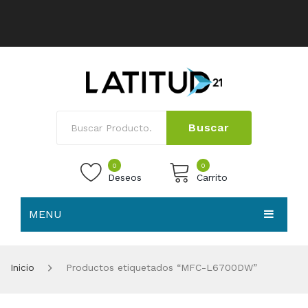
Buscar
0
0
Deseos
Carrito
MENU
No products in the cart.
HOME
Inicio
Productos etiquetados “MFC-L6700DW”
NOSOTROS
TIENDA