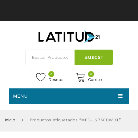
Buscar
0
0
Deseos
Carrito
MENU
No products in the cart.
HOME
Inicio
Productos etiquetados “MFC-L2750DW XL”
NOSOTROS
TIENDA