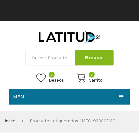
Buscar
0
0
Deseos
Carrito
MENU
No products in the cart.
HOME
Inicio
Productos etiquetados “MFC-9330CDW”
NOSOTROS
TIENDA