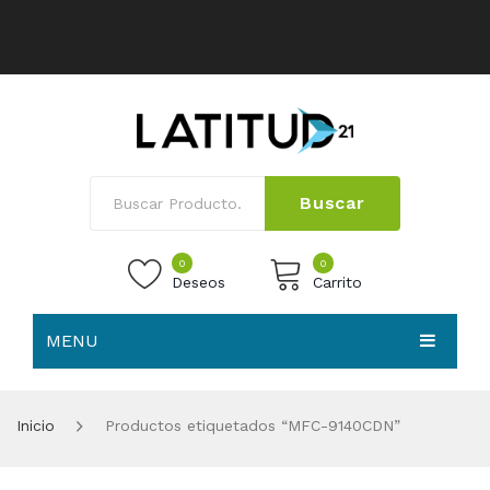
Buscar
0
0
Deseos
Carrito
MENU
No products in the cart.
HOME
Inicio
Productos etiquetados “MFC-9140CDN”
NOSOTROS
TIENDA