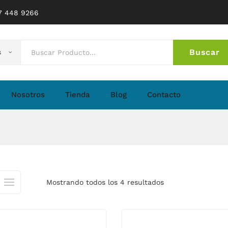
77 448 9266
Buscar
s
No 
Nosotros
Tienda
Blog
Contacto
Mostrando todos los 4 resultados