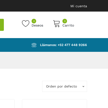
Mi cuenta
0
0
Deseos
Carrito
products in the cart.
Llámanos: ‪+52 477 448 9266‬
Orden por defecto