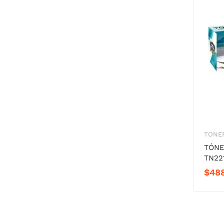
TONER
TÓNE
TN22
$
48