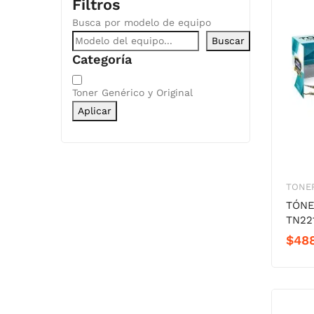
Filtros
Busca por modelo de equipo
Buscar
Categoría
Categoría
Toner Genérico y Original
Aplicar
TONER
TÓNE
TN22
$
48