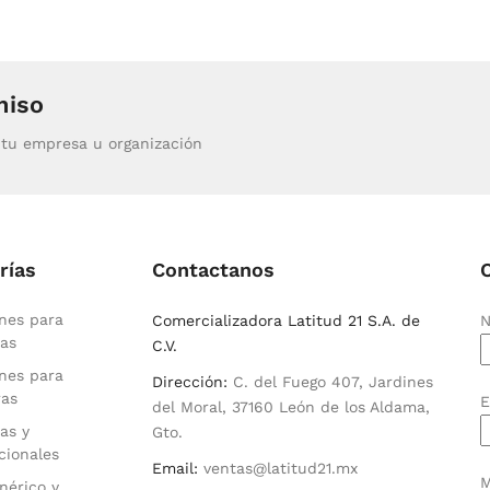
miso
tu empresa u organización
rías
Contactanos
nes para
Comercializadora Latitud 21 S.A. de
N
as
C.V.
nes para
Dirección:
C. del Fuego 407, Jardines
ras
E
del Moral, 37160 León de los Aldama,
as y
Gto.
cionales
Email:
ventas@latitud21.mx
M
nérico y