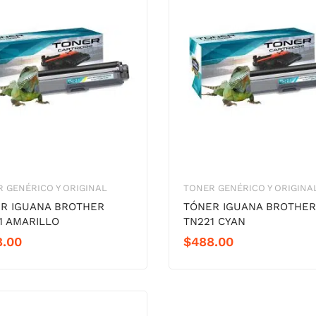
 GENÉRICO Y ORIGINAL
TONER GENÉRICO Y ORIGINA
R IGUANA BROTHER
TÓNER IGUANA BROTHER
1 AMARILLO
TN221 CYAN
8.00
$
488.00