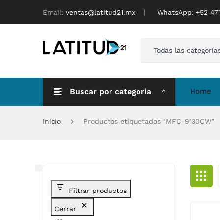
Email:
ventas@latitud21.mx
WhatsApp: ‪+52 4
Todas las categoría
Buscar por categoria
Home
Inicio
Productos etiquetados “MFC-9130CW”
Filtrar productos
Cerrar