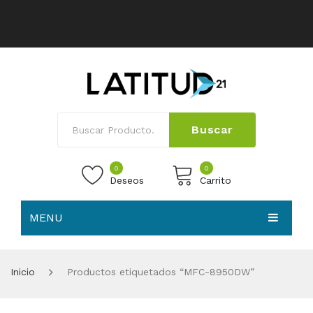
Buscar
0
0
Deseos
Carrito
MENU
No products in the cart.
HOME
Inicio
Productos etiquetados “MFC-8950DW”
NOSOTROS
TIENDA