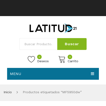
Buscar
0
0
Deseos
Carrito
MENU
No products in the cart.
HOME
Inicio
Productos etiquetados “MF5950dw”
NOSOTROS
TIENDA