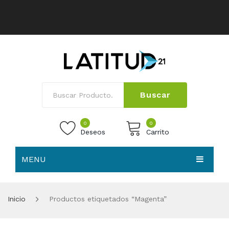
Buscar
0
0
Deseos
Carrito
MENU
No products in the cart.
HOME
Inicio
Productos etiquetados “Magenta”
NOSOTROS
TIENDA