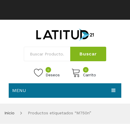
Buscar
0
0
Deseos
Carrito
MENU
No products in the cart.
HOME
Inicio
Productos etiquetados “M750n”
NOSOTROS
TIENDA