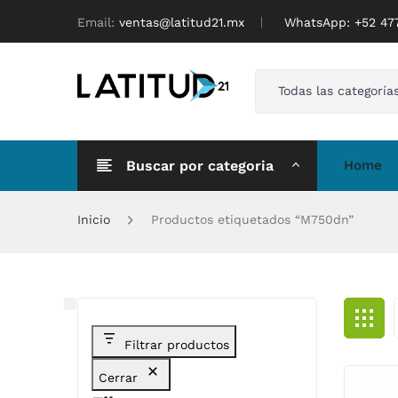
Email:
ventas@latitud21.mx
WhatsApp: ‪+52 4
Todas las categoría
Buscar por categoria
Home
Inicio
Productos etiquetados “M750dn”
Filtrar productos
Cerrar