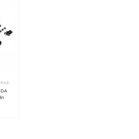
ORAS
NDA
dn