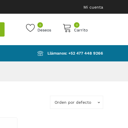
Mi cuenta
0
0
Deseos
Carrito
products in the cart.
Llámanos: ‪+52 477 448 9266‬
Orden por defecto