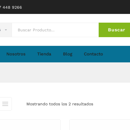
77 448 9266
Buscar
s
No 
Nosotros
Tienda
Blog
Contacto
Mostrando todos los 2 resultados