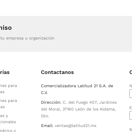
miso
tu empresa u organización
rías
Contactanos
nes para
Comercializadora Latitud 21 S.A. de
N
as
C.V.
nes para
Dirección:
C. del Fuego 407, Jardines
ras
E
del Moral, 37160 León de los Aldama,
as y
Gto.
cionales
Email:
ventas@latitud21.mx
M
nérico y