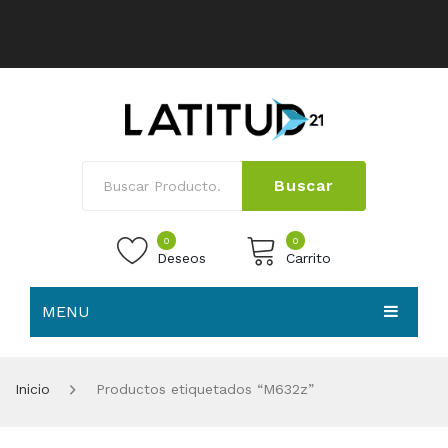
Buscar
0
0
Deseos
Carrito
MENU
No products in the cart.
HOME
Inicio
Productos etiquetados “M632z”
NOSOTROS
TIENDA