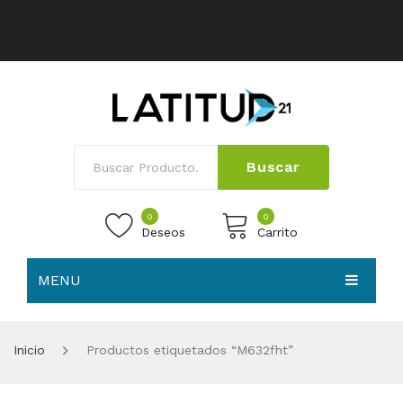
Buscar
0
0
Deseos
Carrito
MENU
No products in the cart.
HOME
Inicio
Productos etiquetados “M632fht”
NOSOTROS
TIENDA