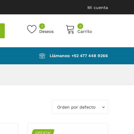
Mi cuenta
0
0
Deseos
Carrito
products in the cart.
Llámanos: ‪+52 477 448 9266‬
Orden por defecto
¡OFERTA!