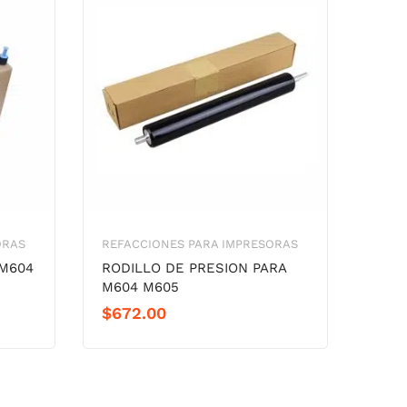
ORAS
REFACCIONES PARA IMPRESORAS
 M604
RODILLO DE PRESION PARA
M604 M605
iginal
rrent
$
672.00
ice
ice
s:
,950.00.
,390.00.