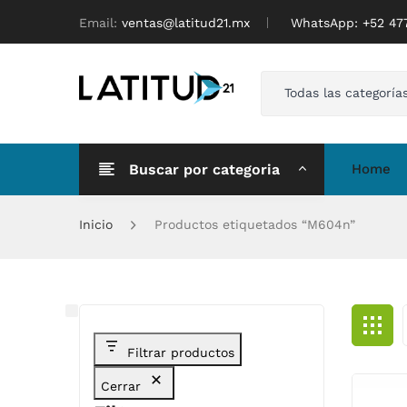
Email:
ventas@latitud21.mx
WhatsApp: ‪+52 4
Todas las categoría
Buscar por categoria
Home
Inicio
Productos etiquetados “M604n”
Filtrar productos
Cerrar