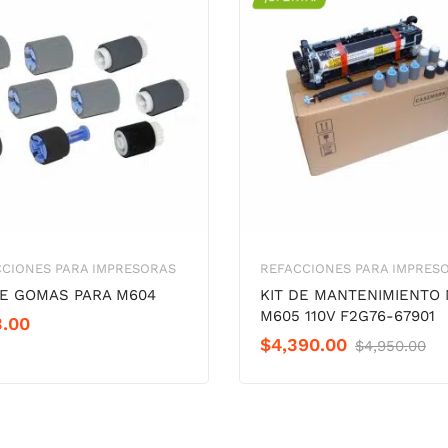
CIONES PARA IMPRESORAS
REFACCIONES PARA IMPRES
DE GOMAS PARA M604
KIT DE MANTENIMIENTO
M605 110V F2G76-67901
3.00
Or
Cu
$
4,390.00
$
4,950.00
pr
pr
wa
is:
$4
$4