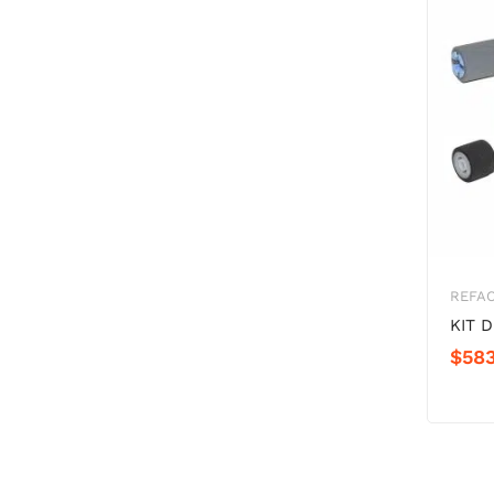
REFAC
KIT 
$
58