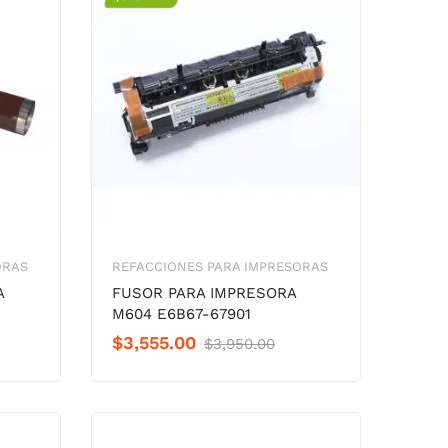
ORAS
REFACCIONES PARA IMPRESORAS
A
FUSOR PARA IMPRESORA
M604 E6B67-67901
Original
Current
$
3,555.00
$
3,950.00
price
price
was:
is:
$3,950.00.
$3,555.00.