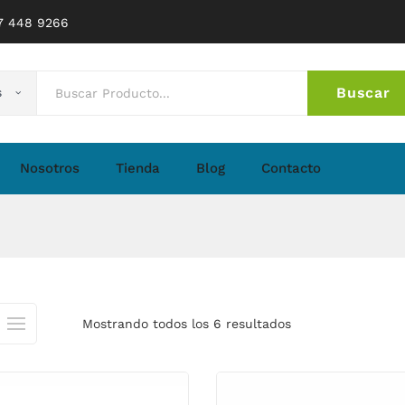
77 448 9266
Buscar
s
No 
Nosotros
Tienda
Blog
Contacto
Mostrando todos los 6 resultados