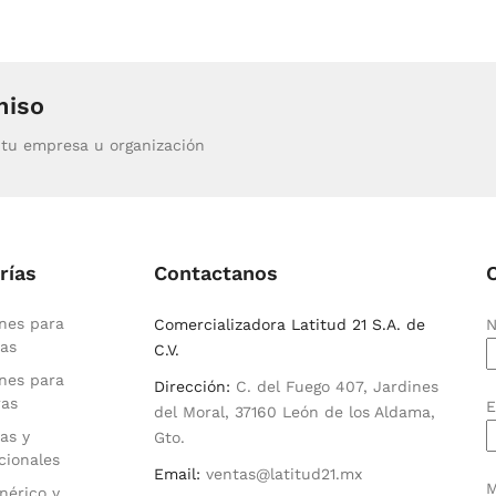
miso
tu empresa u organización
rías
Contactanos
nes para
Comercializadora Latitud 21 S.A. de
N
as
C.V.
nes para
Dirección:
C. del Fuego 407, Jardines
ras
E
del Moral, 37160 León de los Aldama,
as y
Gto.
cionales
Email:
ventas@latitud21.mx
M
nérico y