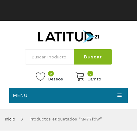
Buscar
0
0
Deseos
Carrito
MENU
No products in the cart.
HOME
Inicio
Productos etiquetados “M477fdw”
NOSOTROS
TIENDA