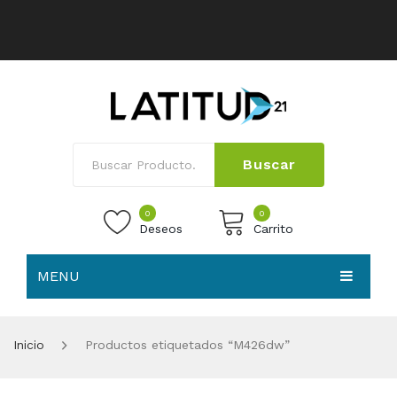
Buscar
0
0
Deseos
Carrito
MENU
No products in the cart.
HOME
Inicio
Productos etiquetados “M426dw”
NOSOTROS
TIENDA