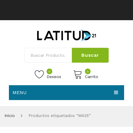
Buscar
0
0
Deseos
Carrito
MENU
No products in the cart.
HOME
Inicio
Productos etiquetados “M425”
NOSOTROS
TIENDA