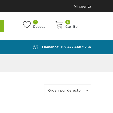
Mi cuenta
0
0
Deseos
Carrito
products in the cart.
Llámanos: ‪+52 477 448 9266‬
Orden por defecto