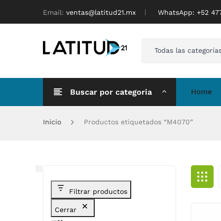
Email:
ventas@latitud21.mx
WhatsApp: ‪+52 4
Todas las categoría
Buscar por categoria
Home
Inicio
Productos etiquetados “M4070”
Filtrar productos
Cerrar