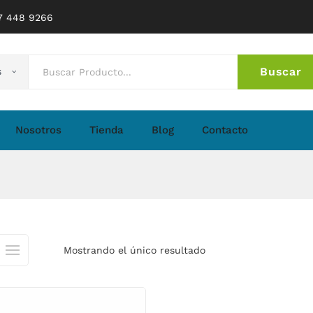
77 448 9266
Buscar
s
No 
Nosotros
Tienda
Blog
Contacto
Mostrando el único resultado