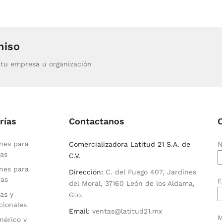
miso
tu empresa u organización
rías
Contactanos
nes para
Comercializadora Latitud 21 S.A. de
N
as
C.V.
nes para
Dirección:
C. del Fuego 407, Jardines
ras
E
del Moral, 37160 León de los Aldama,
as y
Gto.
cionales
Email:
ventas@latitud21.mx
M
nérico y