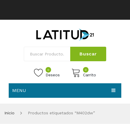
Buscar
0
0
Deseos
Carrito
MENU
No products in the cart.
HOME
Inicio
Productos etiquetados “M402dw”
NOSOTROS
TIENDA