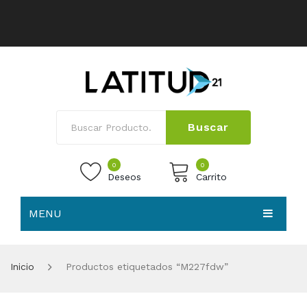
Buscar
0
0
Deseos
Carrito
MENU
No products in the cart.
HOME
Inicio
Productos etiquetados “M227fdw”
NOSOTROS
TIENDA