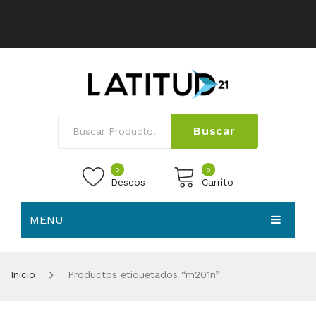
Buscar
0
0
Deseos
Carrito
MENU
No products in the cart.
HOME
Inicio
Productos etiquetados “m201n”
NOSOTROS
TIENDA