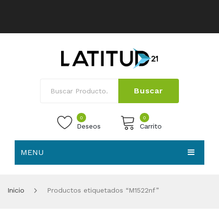
Buscar
0
0
Deseos
Carrito
MENU
No products in the cart.
HOME
Inicio
Productos etiquetados “M1522nf”
NOSOTROS
TIENDA