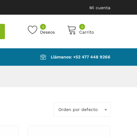
Mi cuenta
0
0
Deseos
Carrito
products in the cart.
Llámanos: ‪+52 477 448 9266‬
Orden por defecto