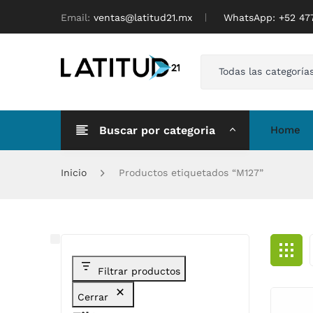
Email:
ventas@latitud21.mx
WhatsApp: ‪+52 4
Todas las categoría
Buscar por categoria
Home
Inicio
Productos etiquetados “M127”
Filtrar productos
Cerrar