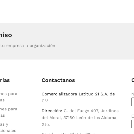
miso
tu empresa u organización
rías
Contactanos
nes para
Comercializadora Latitud 21 S.A. de
N
as
C.V.
nes para
Dirección:
C. del Fuego 407, Jardines
ras
E
del Moral, 37160 León de los Aldama,
as y
Gto.
cionales