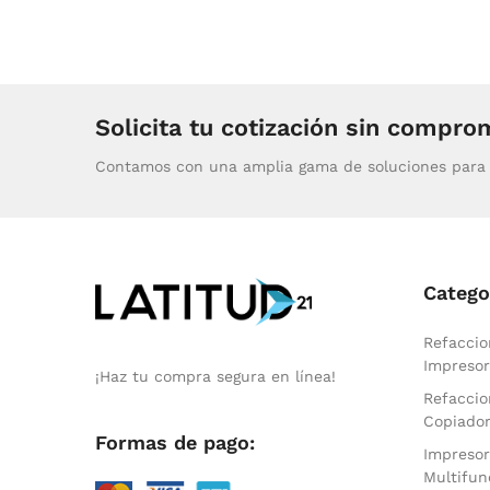
Solicita tu cotización sin compro
Contamos con una amplia gama de soluciones para 
Catego
Refaccio
Impresor
¡Haz tu compra segura en línea!
Refaccio
Copiado
Formas de pago:
Impresor
Multifun