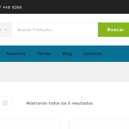
77 448 9266
Buscar
s
No 
Nosotros
Tienda
Blog
Contacto
Mostrando todos los 5 resultados