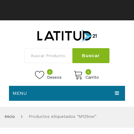
Buscar
0
0
Deseos
Carrito
MENU
No products in the cart.
HOME
Inicio
Productos etiquetados “M125nw”
NOSOTROS
TIENDA