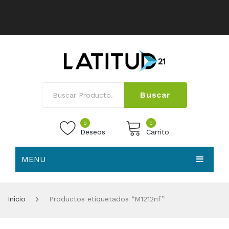
Buscar
0
0
Deseos
Carrito
MENU
No products in the cart.
HOME
Inicio
Productos etiquetados “M1212nf”
NOSOTROS
TIENDA