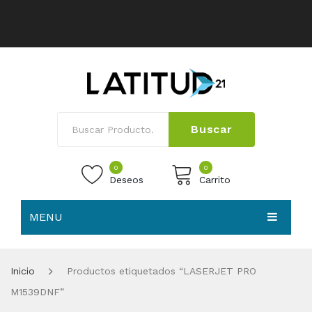
Buscar
0
0
Deseos
Carrito
MENU
No products in the cart.
HOME
Inicio
Productos etiquetados “LASERJET PRO
NOSOTROS
M1539DNF”
TIENDA