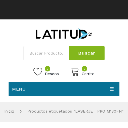
Buscar
0
0
Deseos
Carrito
MENU
No products in the cart.
HOME
Inicio
Productos etiquetados “LASERJET PRO M130FN”
NOSOTROS
TIENDA