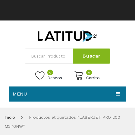
Buscar
0
0
Deseos
Carrito
MENU
No products in the cart.
HOME
Inicio
Productos etiquetados “LASERJET PRO 200
NOSOTROS
M276NW”
TIENDA