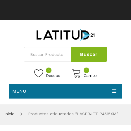
Buscar
0
0
Deseos
Carrito
MENU
No products in the cart.
HOME
Inicio
Productos etiquetados “LASERJET P4515XM”
NOSOTROS
TIENDA