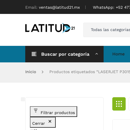
Email:
ventas@latitud21.mx
WhatsApp: ‪+52 4
Todas las categoría
Buscar por categoria
Home
Inicio
Productos etiquetados “LASERJET P301
Filtrar productos
Cerrar