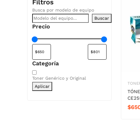
Filtros
Busca por modelo de equipo
Buscar
Precio
Categoría
Categoría
Toner Genérico y Original
TONER
Aplicar
TÓNE
CE25
$
65