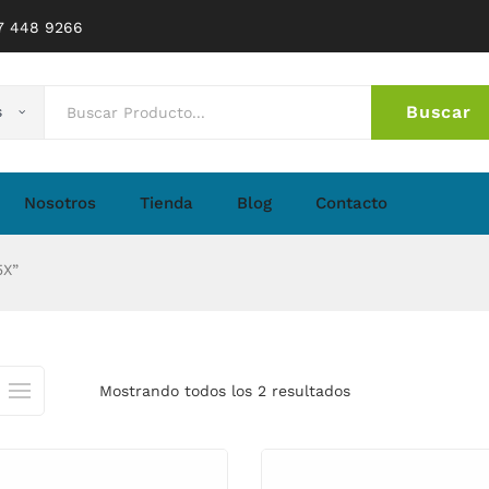
77 448 9266
Buscar
s
No 
Nosotros
Tienda
Blog
Contacto
5X”
Mostrando todos los 2 resultados