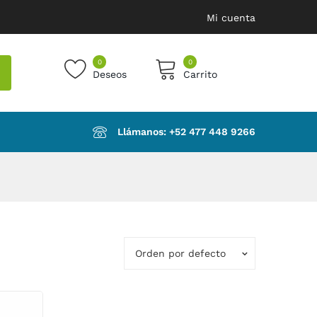
Mi cuenta
0
0
Deseos
Carrito
products in the cart.
Llámanos: ‪+52 477 448 9266‬
Orden por defecto