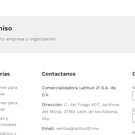
miso
tu empresa u organización
rías
Contactanos
nes para
Comercializadora Latitud 21 S.A. de
N
as
C.V.
nes para
Dirección:
C. del Fuego 407, Jardines
ras
E
del Moral, 37160 León de los Aldama,
as y
Gto.
cionales
Email:
ventas@latitud21.mx
M
nérico y