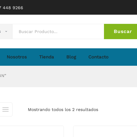
77 448 9266
Buscar
s
No 
Nosotros
Tienda
Blog
Contacto
4N”
Mostrando todos los 2 resultados