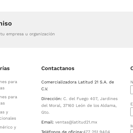
miso
tu empresa u organización
rías
Contactanos
nes para
Comercializadora Latitud 21 S.A. de
N
as
C.V.
nes para
Dirección:
C. del Fuego 407, Jardines
ras
E
del Moral, 37160 León de los Aldama,
as y
Gto.
cionales
Email:
ventas@latitud21.mx
M
nérico y
Teléfonos de oficina:
477 251 9404