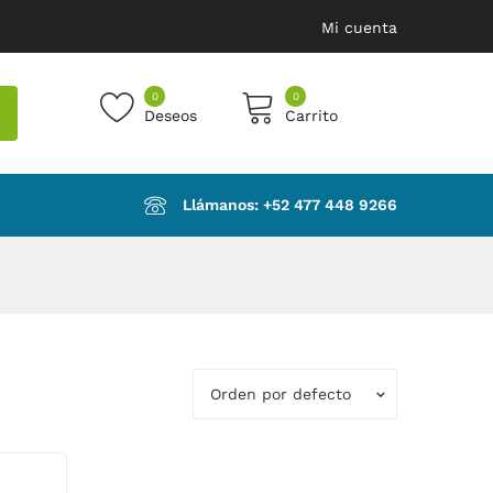
Mi cuenta
0
0
Deseos
Carrito
products in the cart.
Llámanos: ‪+52 477 448 9266‬
Orden por defecto