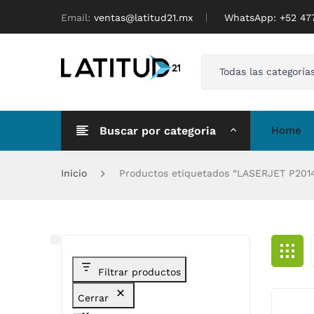
Email:
ventas@latitud21.mx
WhatsApp: ‪+52 4
Todas las categoría
Buscar por categoria
Home
Inicio
Productos etiquetados “LASERJET P201
Filtrar productos
Cerrar