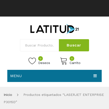
Buscar
0
0
Deseos
Carrito
MENU
No products in the cart.
HOME
Inicio
Productos etiquetados “LASERJET ENTERPRISE
NOSOTROS
P3015D”
TIENDA