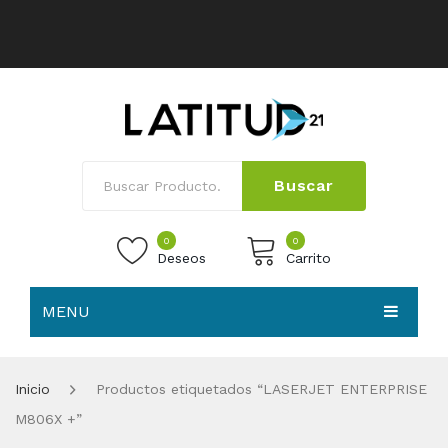
Buscar
0
0
Deseos
Carrito
MENU
No products in the cart.
HOME
Inicio
Productos etiquetados “LASERJET ENTERPRISE
NOSOTROS
M806X +”
TIENDA