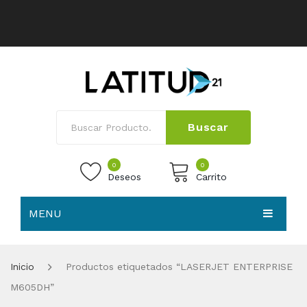
Buscar
0
0
Deseos
Carrito
MENU
No products in the cart.
HOME
Inicio
Productos etiquetados “LASERJET ENTERPRISE
NOSOTROS
M605DH”
TIENDA