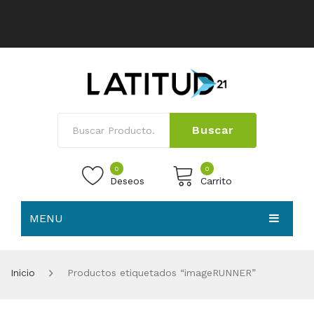
Buscar
0
0
Deseos
Carrito
MENU
No products in the cart.
HOME
Inicio
Productos etiquetados “imageRUNNER”
NOSOTROS
TIENDA