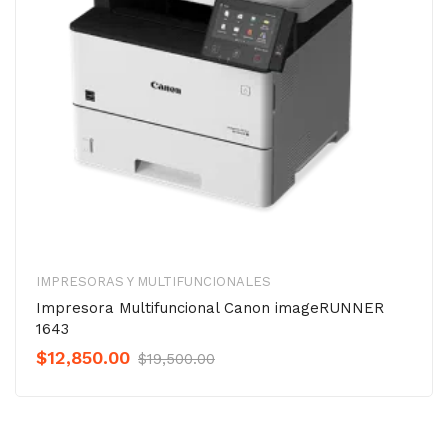
IMPRESORAS Y MULTIFUNCIONALES
Impresora Multifuncional Canon imageRUNNER
1643
Original
Current
$
12,850.00
$
19,500.00
price
price
was:
is:
$19,500.00.
$12,850.00.